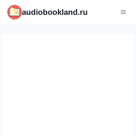
Перейти
audiobookland.ru
к
содержимому