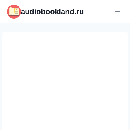
Перейти
audiobookland.ru
к
содержимому