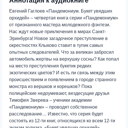
Аннотация к аудиокниге
Евгений Гаглоев «Пандемониум. Букет увядших
орхидей» – четвертая книга серии «Пандемониум»
от признанного мастера молодежного фэнтези.
Нас ждут новые приключения в мирах Санкт-
Эринбурга! Новое загадочное преступление в
окрестностях Клыково ставит в тупик самых
опытных следователей. Что за великан забросил
автомобиль жертвы на верхушку сосны? Как попал
на место преступления букетик редких
экзотических цветов? И есть ли связь между этим
происшествием и появлением в городе странного
монстра из вершков и корешков? Пока
полицейские недоумевают, вездесущие друзья
Тимофея Зверева – ученики академии
«Пандемониум» – проводят собственное
расследование… Известно, что серия будет
состоять из 12-ти книг, относящихся ко всем 12-ти
знакам зодиака. «Букет увядших орхидей»