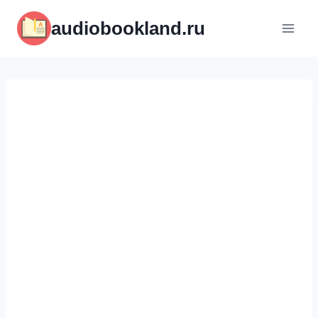
Перейти
audiobookland.ru
к
содержимому