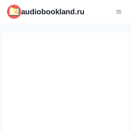
Перейти
audiobookland.ru
к
содержимому