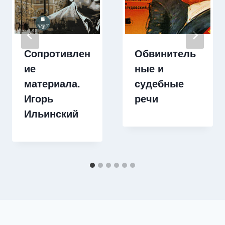
Сопротивлен
Обвинитель
ие
ные и
материала.
судебные
Игорь
речи
Ильинский