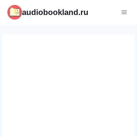
Перейти
audiobookland.ru
к
содержимому