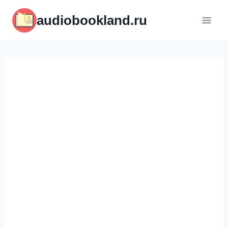
Перейти
audiobookland.ru
к
содержимому