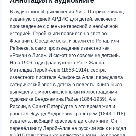
Аннотация к аудиокниге
В аудиокнигу «Приключения Лиса Патрикеевича»,
изданную студией АРДИС для детей, включено
произведение с очень интересной и необычной
историей. Герой книги появился на свет во
Франции в Средние века, и звали его Ренар или
Рейнеке, а само произведение известно как
«Роман о Лисе». И сюжет его совсем не детский.
Но в 1906 году француженка Розе-Жанна-
Матильда Лерой-Алле (1853-1914), сестра
известного писателя Альфонса Алле, переделала
сатирический эпос в детскую повесть. Книга была
выпущена с многочисленными иллюстрациями
художника Бенджамина Рабье (1864-1939). А в
России, в Санкт-Петербурге в это время жил и
работал Эдуард Андреевич Гранстрем (1843-1918),
издатель, любящий красивые детские книги. Он
перевёл книгу Лерой-Алле на русский язык и издал
в 1910 году с теми же иллюстрациями. Но перевёл