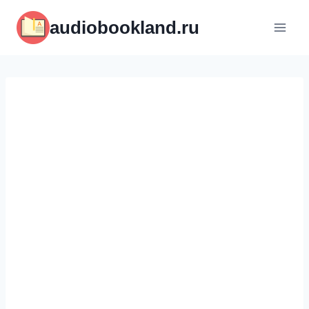
Перейти
audiobookland.ru
к
содержимому