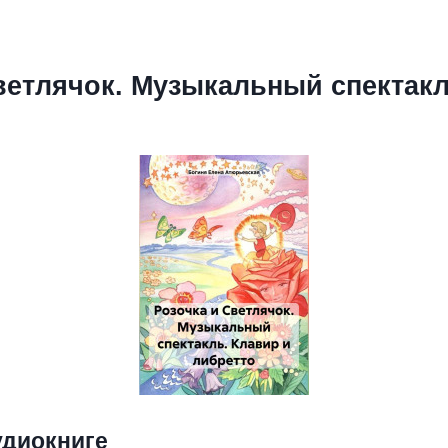
ветлячок. Музыкальный спектакл
удиокниге