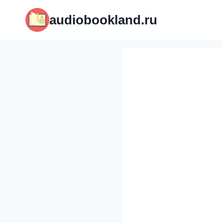
Перейти
audiobookland.ru
к
содержимому