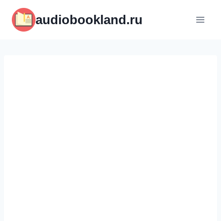
Перейти
audiobookland.ru
к
содержимому