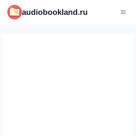
Перейти
audiobookland.ru
к
содержимому