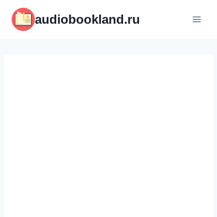
Перейти
audiobookland.ru
к
содержимому