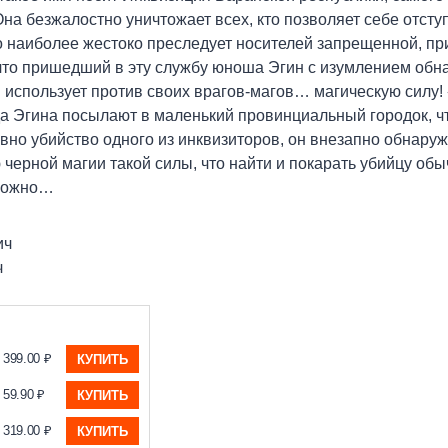
а безжалостно уничтожает всех, кто позволяет себе отступ
о наиболее жестоко преследует носителей запрещенной, пр
 что пришедший в эту службу юноша Эгин с изумлением обна
 использует против своих врагов-магов… магическую силу!
гда Эгина посылают в маленький провинциальный городок, 
но убийство одного из инквизиторов, он внезапно обнаруж
черной магии такой силы, что найти и покарать убийцу о
зможно…
ич
ч
399.00 ₽
КУПИТЬ
59.90 ₽
КУПИТЬ
319.00 ₽
КУПИТЬ