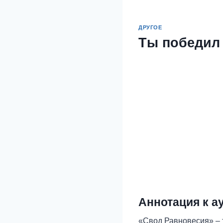
ДРУГОЕ
Ты победил
Аннотация к а
«Свод Равновесия» – 