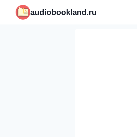
Перейти
audiobookland.ru
к
содержимому