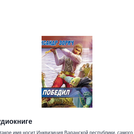
удиокниге
такое имя носит Инквизиция Варанской республики, самого 