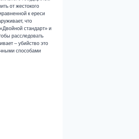
ить от жестокого
иравненной к ереси
руживает, что
 «Двойной стандарт» и
чтобы расследовать
ивает – убийство это
бычными способами