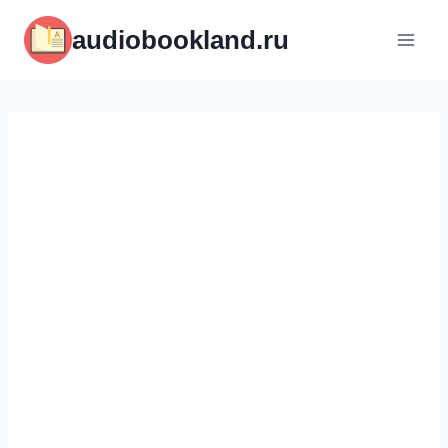
Перейти
audiobookland.ru
к
содержимому