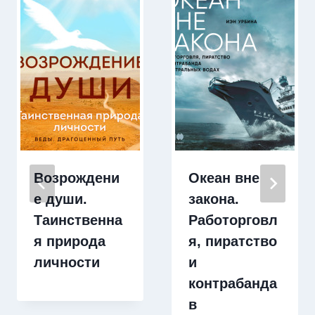
Возрождени
Океан вне
е души.
закона.
Таинственна
Работорговл
я природа
я, пиратство
личности
и
контрабанда
в