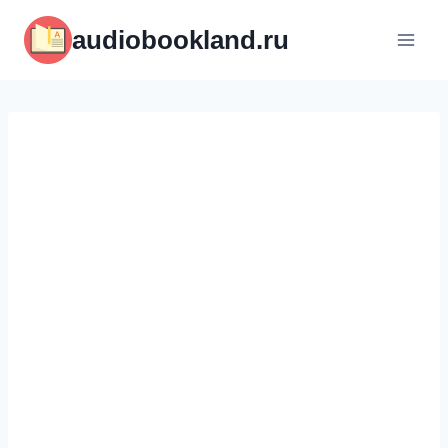
Перейти
audiobookland.ru
к
содержимому