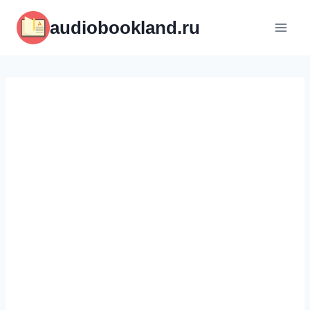
Перейти
audiobookland.ru
к
содержимому