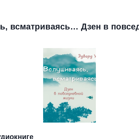
ь, всматриваясь… Дзен в повсе
удиокниге