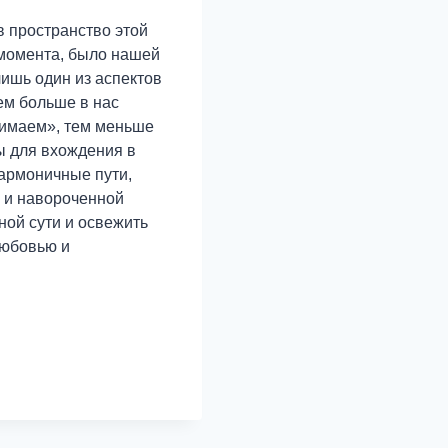
в пространство этой
о момента, было нашей
лишь один из аспектов
ем больше в нас
анимаем», тем меньше
ы для вхождения в
гармоничные пути,
й и навороченной
ной сути и освежить
любовью и