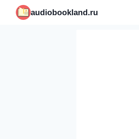
Перейти
audiobookland.ru
к
содержимому