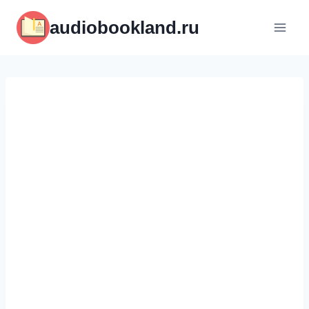
Перейти
audiobookland.ru
к
содержимому