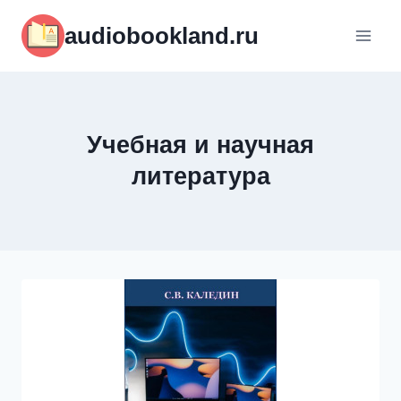
Перейти
audiobookland.ru
к
содержимому
Учебная и научная
литература