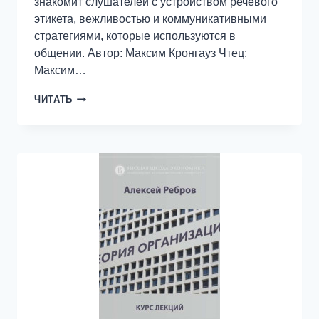
знакомит слушателей с устройством речевого
этикета, вежливостью и коммуникативными
стратегиями, которые используются в
общении. Автор: Максим Кронгауз Чтец:
Максим…
1.2
ЧИТАТЬ
РЕЧЕВОЙ
ЭТИКЕТ:
ЧТО,
ЗАЧЕМ
И
КАК?