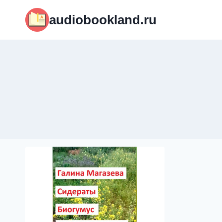
Перейти
audiobookland.ru
к
содержимому