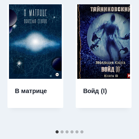
В матрице
Войд (I)