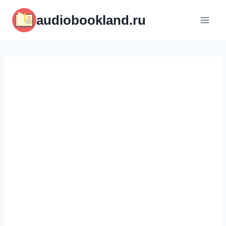
Перейти
audiobookland.ru
к
содержимому