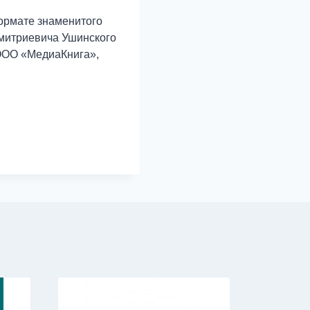
ормате знаменитого
Дмитриевича Ушинского
 ООО «МедиаКнига»,