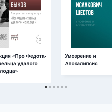
кция «Про Федота-
Умозрение и
рельца удалого
Апокалипсис
лодца»