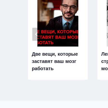
Две вещи, которые
Ле
заставят ваш мозг
ст
работать
мо