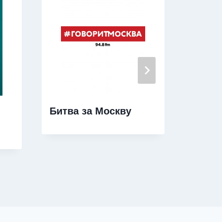
Битва за Москву
5.3. 
береж
произ