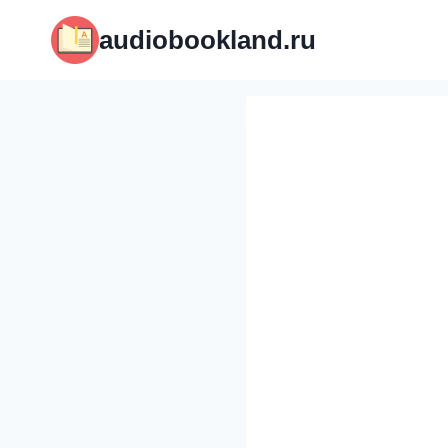
Перейти
audiobookland.ru
к
содержимому