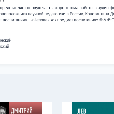
представляет первую часть второго тома работы в аудио ф
сновоположника научной педагогики в России, Константина 
ет воспитания». , «Человек как предмет воспитания» © & ℗
инский
нский