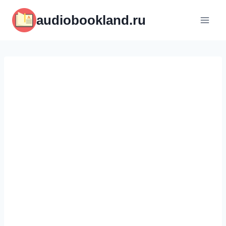
Перейти
audiobookland.ru
к
содержимому