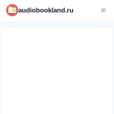
Перейти
audiobookland.ru
к
содержимому