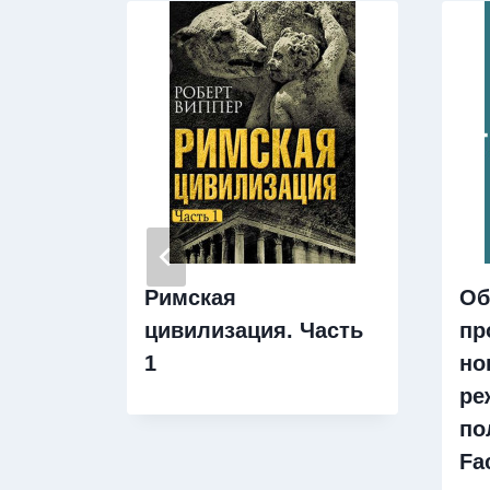
Римская
Об
цивилизация. Часть
пр
1
но
ре
по
Fa