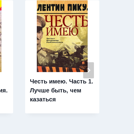
Честь имею. Часть 1.
Льгот
ия.
Лучше быть, чем
имуще
казаться
реко