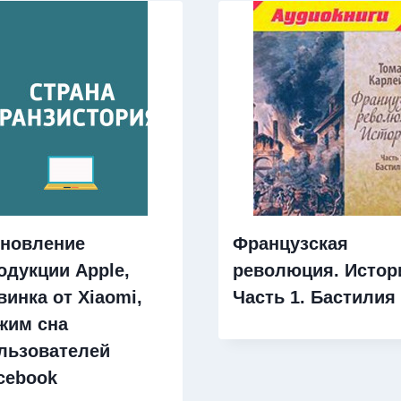
новление
Французская
одукции Apple,
революция. Истор
винка от Xiaomi,
Часть 1. Бастилия
жим сна
льзователей
cebook