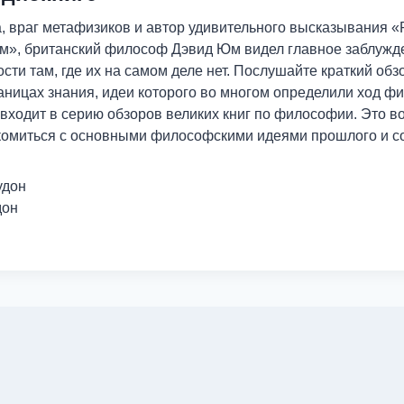
, враг метафизиков и автор удивительного высказывания «Р
м», британский философ Дэвид Юм видел главное заблужде
ти там, где их на самом деле нет. Послушайте краткий обз
раницах знания, идеи которого во многом определили ход 
 входит в серию обзоров великих книг по философии. Это в
комиться с основными философскими идеями прошлого и с
удон
дон