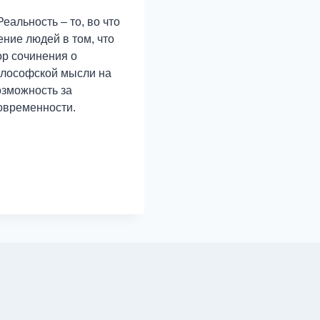
еальность – то, во что
ние людей в том, что
ор сочинения о
философской мысли на
озможность за
овременности.