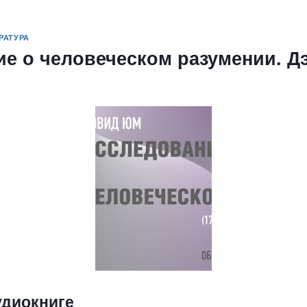
РАТУРА
ие о человеческом разумении. 
удиокниге