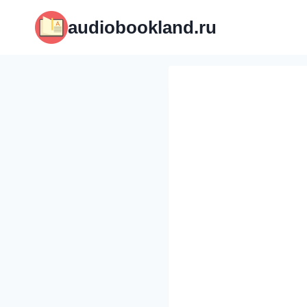
Перейти
audiobookland.ru
к
содержимому