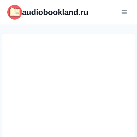
Перейти
audiobookland.ru
к
содержимому